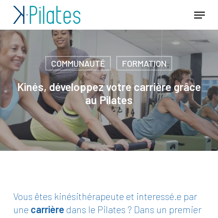
Passer
Menu
au
Ferm
contenu
le
principal
men
COMMUNAUTÉ
FORMATION
Kinés, développez votre carrière grâce
au Pilates
Vous êtes kinésithérapeute et interessé.e par
une
carrière
dans le Pilates ? Dans un premier