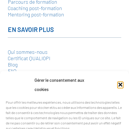
Parcours de formation
Coaching post-formation
Mentoring post-formation
EN SAVOIR PLUS
Qui sommes-nous
Certificat QUALIOPI
Blog
FAQ
Gérer le consentement aux
CONTACT
cookies
Pour offrir les meilleures expériences, nous utilisons des technologies telles
2 rue Crucy, Nantes
que les cookies pour stocker et/ou accéder aux informations des appareils. Le
fait de consentir à ces technologies nous permettra de traiter des données
06 18 54 66 56
telles que le comportement de navigation ou les ID uniques sur ce site. Le fait
de ne pas consentir ou de retirer son consentement peut avoir un effet négatif
sur certaines caractéristiques et fonctions.