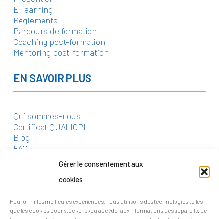
E-learning
Règlements
Parcours de formation
Coaching post-formation
Mentoring post-formation
EN SAVOIR PLUS
Qui sommes-nous
Certificat QUALIOPI
Blog
FAQ
Gérer le consentement aux
CONTACT
cookies
Pour offrir les meilleures expériences, nous utilisons des technologies telles
2 rue Crucy, Nantes
que les cookies pour stocker et/ou accéder aux informations des appareils. Le